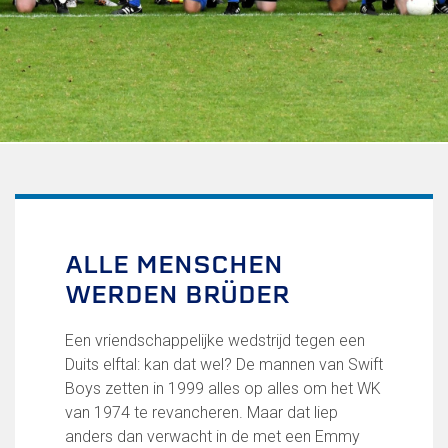
Uitschrijven
Over FC Lisse
Organisatie
Informatie voor de Pers
Onze historie
Onze S.P.O.R.T waarden
Fysiotherapie voor leden
Onze vrijwilligers en ereleden
Sportiviteit & respect
ALLE MENSCHEN
Gallerij
WERDEN BRÜDER
Kledingplan
Merchandise
Contributie
Een vriendschappelijke wedstrijd tegen een
Gevonden voorwerpen
Duits elftal: kan dat wel? De mannen van Swift
Verenigingsdocumenten
Boys zetten in 1999 alles op alles om het WK
van 1974 te revancheren. Maar dat liep
Teams
anders dan verwacht in de met een Emmy