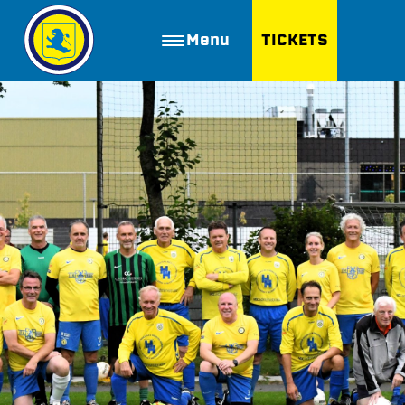
Menu
TICKETS
ZOEKEN
Golfbaan Ter Specke
Webshop
Nieuws
Vacatures
Join FC Lisse
Aanmelden voor proeftraining
Lid worden van FC Lisse
Word vrijwilliger
De Club van 100