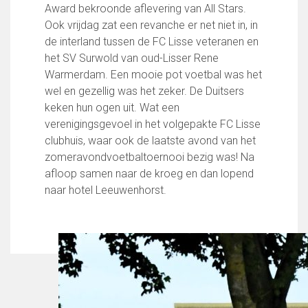
Award bekroonde aflevering van All Stars.
FC Lisse 1
Ook vrijdag zat een revanche er net niet in, in
FC Lisse 2
de interland tussen de FC Lisse veteranen en
Toegangs- en seizoenskaarten
het SV Surwold van oud-Lisser Rene
Heren- en jongensvoetbal
Warmerdam. Een mooie pot voetbal was het
Vrouwen 1
wel en gezellig was het zeker. De Duitsers
Vrouwen- en meidenvoetbal
keken hun ogen uit. Wat een
7 tegen 7 Voetbal (35+)
verenigingsgevoel in het volgepakte FC Lisse
Zaalvoetbal
clubhuis, waar ook de laatste avond van het
Walking Football
zomeravondvoetbaltoernooi bezig was! Na
Uitslagen
afloop samen naar de kroeg en dan lopend
Programma
naar hotel Leeuwenhorst.
Onze opleiding
Jeugdopleiding FC Lisse
Profiel Jeugdtrainers
Opleidingsteams
Beleidsplan Jeugd
Keepersopleiding