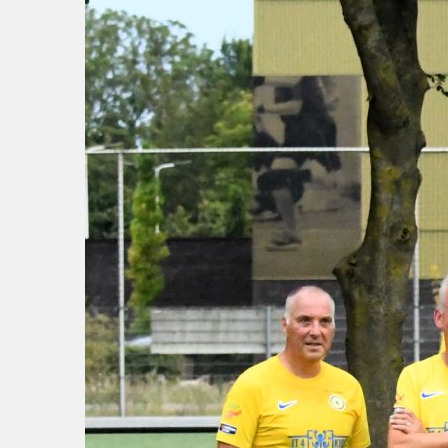
Partnerclub van Ajax
Zakelijk
LED-boarding NIEUW!
Sponsoren
Business Club 2.0
Heeren van Ter Specke
Maatschappelijke bijdrage
Steun bij contributie
Support Casper
Dagbesteding ’s Heeren Loo
De gezonde sportkantine
Onze vrijwilligers en ereleden
Contact
Vertrouwenspersonen
Financieel contactpersoon