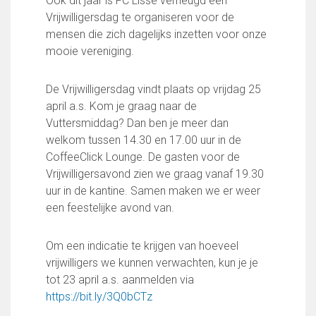
Ook dit jaar is FC Lisse verheugd een
FC Lisse 1
Vrijwilligersdag te organiseren voor de
FC Lisse 2
mensen die zich dagelijks inzetten voor onze
Toegangs- en seizoenskaarten
mooie vereniging.
Heren- en jongensvoetbal
Vrouwen 1
De Vrijwilligersdag vindt plaats op vrijdag 25
Vrouwen- en meidenvoetbal
april a.s. Kom je graag naar de
7 tegen 7 Voetbal (35+)
Vuttersmiddag? Dan ben je meer dan
Zaalvoetbal
welkom tussen 14.30 en 17.00 uur in de
Walking Football
CoffeeClick Lounge. De gasten voor de
Uitslagen
Vrijwilligersavond zien we graag vanaf 19.30
Programma
uur in de kantine. Samen maken we er weer
een feestelijke avond van.
Onze opleiding
Jeugdopleiding FC Lisse
Om een indicatie te krijgen van hoeveel
Profiel Jeugdtrainers
vrijwilligers we kunnen verwachten, kun je je
Opleidingsteams
tot 23 april a.s. aanmelden via
Beleidsplan Jeugd
https://bit.ly/3Q0bCTz
Keepersopleiding