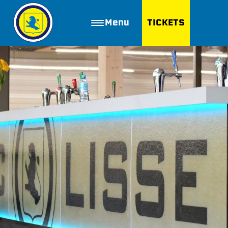
Menu
TICKETS
ZOEKEN
Golfbaan Ter Specke
Webshop
Nieuws
Vacatures
Join FC Lisse
Aanmelden voor proeftraining
Lid worden van FC Lisse
Word vrijwilliger
De Club van 100