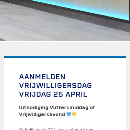
Uitschrijven
Over FC Lisse
Organisatie
Informatie voor de Pers
Onze historie
Onze S.P.O.R.T waarden
Fysiotherapie voor leden
Onze vrijwilligers en ereleden
Sportiviteit & respect
AANMELDEN
Gallerij
VRIJWILLIGERSDAG
Kledingplan
Merchandise
VRIJDAG 25 APRIL
Contributie
Gevonden voorwerpen
𝗨𝗶𝘁𝗻𝗼𝗱𝗶𝗴𝗶𝗻𝗴 𝗩𝘂𝘁𝘁𝗲𝗿𝘀𝗺𝗶𝗱𝗱𝗮𝗴 𝗼𝗳
Verenigingsdocumenten
𝗩𝗿𝗶𝗷𝘄𝗶𝗹𝗹𝗶𝗴𝗲𝗿𝘀𝗮𝘃𝗼𝗻𝗱
Teams