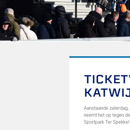
Informatie voor de Pers
Onze historie
Onze S.P.O.R.T waarden
Fysiotherapie voor leden
Onze vrijwilligers en ereleden
Sportiviteit & respect
Gallerij
Kledingplan
Merchandise
Contributie
Gevonden voorwerpen
TICKET
Verenigingsdocumenten
KATWI
Onze opleiding
Jeugdopleiding FC Lisse
Aanstaande zaterdag, 
Profiel Jeugdtrainers
neemt het op tegen de
Opleidingsteams
Sportpark Ter Spekke!
Beleidsplan Jeugd