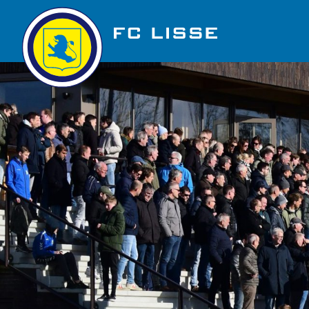
Golfbaan Ter Specke
Nieuws
Vacatures
Over FC Lisse
Organisatie