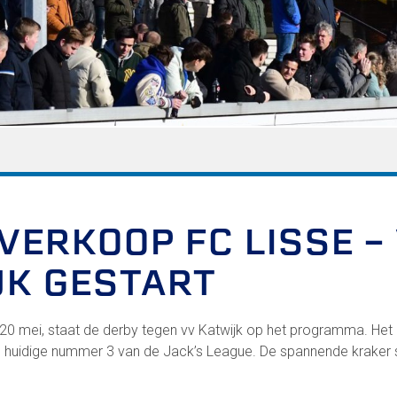
FC Lisse 2
Toegangs- en seizoenskaarten
Heren- en jongensvoetbal
Vrouwen 1
Vrouwen- en meidenvoetbal
7 tegen 7 Voetbal (35+)
Zaalvoetbal
Walking Football
Uitslagen
Programma
VERKOOP FC LISSE –
JK GESTART
Zakelijk
LED-boarding NIEUW!
20 mei, staat de derby tegen vv Katwijk op het programma. Het
Sponsoren
 huidige nummer 3 van de Jack’s League. De spannende kraker 
Business Club 2.0
Heeren van Ter Specke