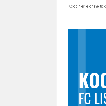
Keepersopleiding
Koop hier je online ti
Partnerclub van Ajax
Maatschappelijke bijdrage
Steun bij contributie
Support Casper
Dagbesteding ’s Heeren Loo
De gezonde sportkantine
Onze vrijwilligers en ereleden
VOLG ONS OP:
FC Lisse TV