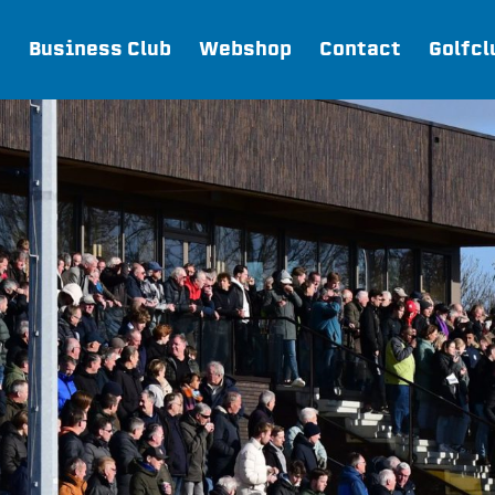
Business Club
Webshop
Contact
Golfcl
Webshop
Join FC Lisse
Aanmelden voor proeftraining
Lid worden van FC Lisse
Word vrijwilliger
De Club van 100
Uitschrijven
Teams
FC Lisse 1