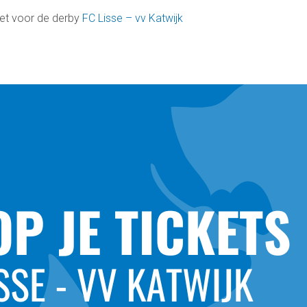
cket voor de derby
FC Lisse – vv Katwijk
Contact
Vertrouwenspersonen
Financieel contactpersoon
Wie doet wat
Ruimte reserveren/huren
Voetbal.nl
Evenementen
info@fclisse.nl